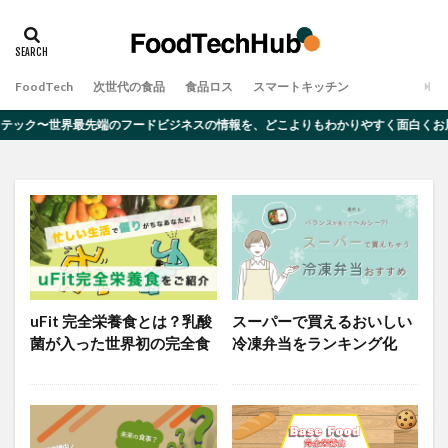
タグ
アレルギー
オーツミルク
ゲノム編集
FoodTech
次世代の食品
食品ロス
スマートキッチン
デメリット
ムカデ
メリット
大豆ミート
テック〜世界最先端のフードビジネスの情報を、どこよりもわかりやすく面白くお届け
完全食
対策・原因
昆虫食
食品ロス
検索
uFit 完全栄養食とは？乳酸
スーパーで買えるおいしい
菌が入った世界初の完全食
冷凍弁当をランキング化