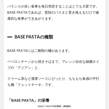
ば」
の栄
バランスの良い食事を毎日用意することはとても大変です。
養
BASE PASTAであれば、普段のパスタと置き換えるだけで健
4.4
康的な食事ができあがります。
完全
メ
シ
BASE PASTAの種類
豚辛
ラ
王
油そ
BASE PASTAには二種類の麺があります。
ばの
長
ペペロンチーノから焼きそばまで、アレンジ自在な細麺タイ
所・
短所
プの「アジアン」と、
5
クリーム系など濃厚ソースにぴったり、もちもち食感の平打
まと
め
ち麺「フェットチーネ」です。
「BASE PASTA」の栄養