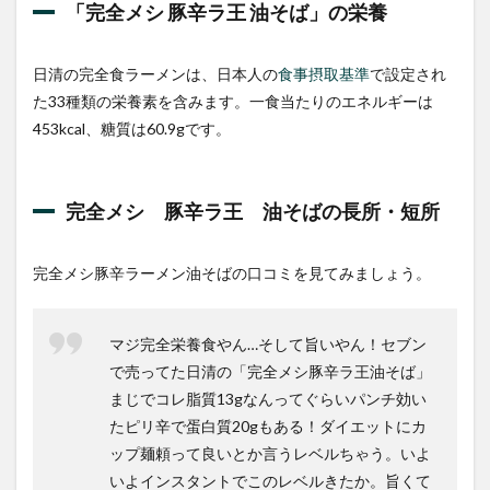
「完全メシ 豚辛ラ王 油そば」の栄養
日清の完全食ラーメンは、日本人の
食事摂取基準
で設定され
た33種類の栄養素を含みます。一食当たりのエネルギーは
453kcal、糖質は60.9gです。
完全メシ 豚辛ラ王 油そばの長所・短所
完全メシ豚辛ラーメン油そばの口コミを見てみましょう。
マジ完全栄養食やん…そして旨いやん！セブン
で売ってた日清の「完全メシ豚辛ラ王油そば」
まじでコレ脂質13gなんってぐらいパンチ効い
たピリ辛で蛋白質20gもある！ダイエットにカ
ップ麺頼って良いとか言うレベルちゃう。いよ
いよインスタントでこのレベルきたか。旨くて