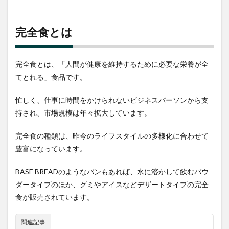
完全
食と
は
完全食とは
2
完全
食ラ
完全食とは、「人間が健康を維持するために必要な栄養が全
ーメ
てとれる」食品です。
ン
3
忙しく、仕事に時間をかけられないビジネスパーソンから支
BASE
持され、市場規模は年々拡大しています。
FOOD
の
完全食の種類は、昨今のライフスタイルの多様化に合わせて
「BASE
PASTA」
豊富になっています。
3.1
BASE BREADのようなパンもあれば、水に溶かして飲むパウ
BASE
PASTA
ダータイプのほか、グミやアイスなどデザートタイプの完全
の種
食が販売されています。
類
3.1.1
関連記事
「BASE