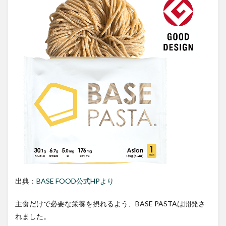
完全
メシ
シリ
ーズ
4.2
「完
全メ
シ 豚
辛ラ
王 油
そ
ば」
はど
こで
買え
るか
4.3
「完
出典：
BASE FOOD公式HPより
全メ
シ 豚
辛ラ
主食だけで必要な栄養を摂れるよう、BASE PASTAは開発さ
王 油
れました。
そ