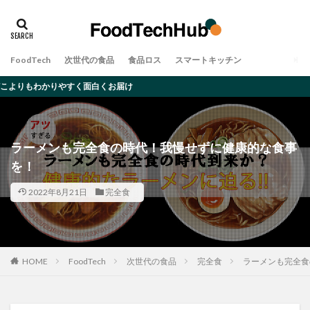
タグ
アレルギー
オーツミルク
ゲノム編集
FoodTech
次世代の食品
食品ロス
スマートキッチン
デメリット
ムカデ
メリット
大豆ミート
すく面白くお届け
完全食
対策・原因
昆虫食
食品ロス
検索
ラーメンも完全食の時代！我慢せずに健康的な食事
を！
2022年8月21日
完全食
HOME
FoodTech
次世代の食品
完全食
ラーメンも完全食