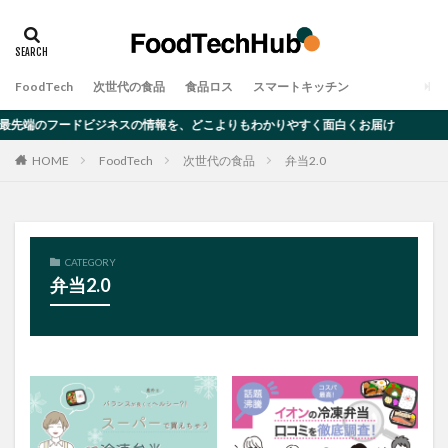
タグ
アレルギー
オーツミルク
ゲノム編集
FoodTech
次世代の食品
食品ロス
スマートキッチン
デメリット
ムカデ
メリット
大豆ミート
最先端のフードビジネスの情報を、どこよりもわかりやすく面白くお届け
完全食
対策・原因
昆虫食
食品ロス
HOME
FoodTech
次世代の食品
弁当2.0
検索
CATEGORY
弁当2.0