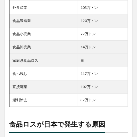
物す
外食産業
103万トン
る前
に冷
食品製造業
120万トン
蔵庫
をチ
ェッ
食品小売業
72万トン
ク
食品卸売業
14万トン
5.7
冷凍
保存
家庭系食品ロス
量
で長
持ち
食べ残し
117万トン
6
EC
直接廃棄
107万トン
サイ
ト
過剰除去
37万トン
6.1
KURADASHI
食品ロスが日本で発生する原因
6.2
junijuni