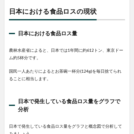
いすぎ
る・作
日本における食品ロスの現状
りすぎ
るため
5
日本における食品ロス量
食品
ロス
へ日
農林水産省によると、日本では1年間に約612トン、東京ドー
本の
対
ム約5杯分です。
策・
取り
国民一人あたりによるとお茶碗一杯分(124g)を毎日捨てられ
組み
ることに相当します。
5.1
外食
産
業：
日本で発生している食品ロス量をグラフで
食べ
分析
残し
のお
持ち
帰り
日本で発生している食品ロス量をグラフと概念図で分析して
みましょう。