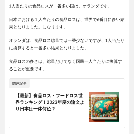
4.1.2
1人当たりの食品ロスが一番多い国は、オランダです。
外観や
品質の
日本における１人当たりの食品ロスは、世界で6番目に多い結
需要の
基準値
果となりました。になります。
が高い
ため
オランダは、食品ロス総量では一番少ないですが、1人当たり
4.2
に換算すると一番多い結果となりました。
家庭
系食
食品ロスの多さは、総量だけでなく国民一人当たりに換算す
品ロ
スの
ることが重要です。
発生
原因
関連記事
4.2.1
賞味期
【最新】食品ロス・フードロス世
限が厳
界ランキング！2023年度の論文よ
しいた
り日本は一体何位？
め
4.2.2
必要以
上に買