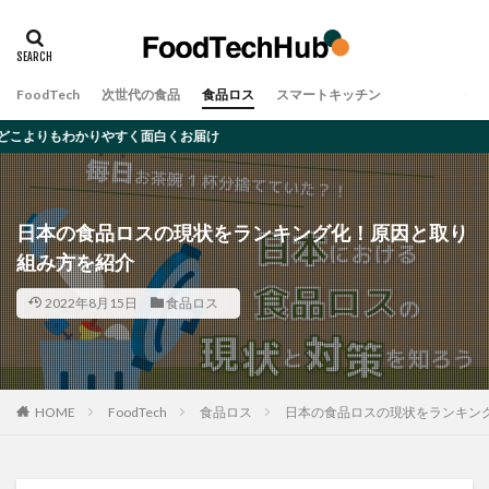
タグ
アレルギー
オーツミルク
ゲノム編集
FoodTech
次世代の食品
食品ロス
スマートキッチン
デメリット
ムカデ
メリット
大豆ミート
りやすく面白くお届け
完全食
対策・原因
昆虫食
食品ロス
検索
日本の食品ロスの現状をランキング化！原因と取り
組み方を紹介
2022年8月15日
食品ロス
HOME
FoodTech
食品ロス
日本の食品ロスの現状をランキン