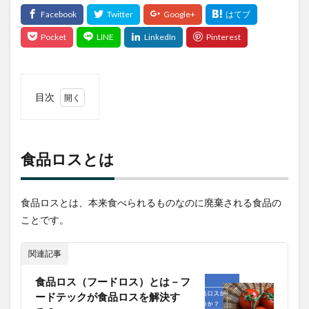
目次
1
食品
ロス
とは
食品ロスとは
2
食品
ロス
食品ロスとは、本来食べられるものなのに廃棄される食品の
の世
ことです。
界ラ
ンキ
ング
関連記事
で日
本は
食品ロス（フードロス）とは－フ
ードテックが食品ロスを解決す
3