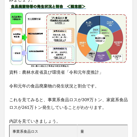
5.2
商慣
習見
直し
5.3
フー
ドド
ライ
ブ・
フー
ドバ
ンク
資料：農林水産省及び環境省「令和元年度推計」
の活
用
令和元年の食品廃棄物の発生状況と割合です。
5.4
表彰
これを見てみると、事業系食品ロスが309万トン、家庭系食品
する
ロスが261万トン発生していることがわかります。
5.5
手前
内訳を見ていきましょう。
取り
5.6
事業系食品ロス
量
買い