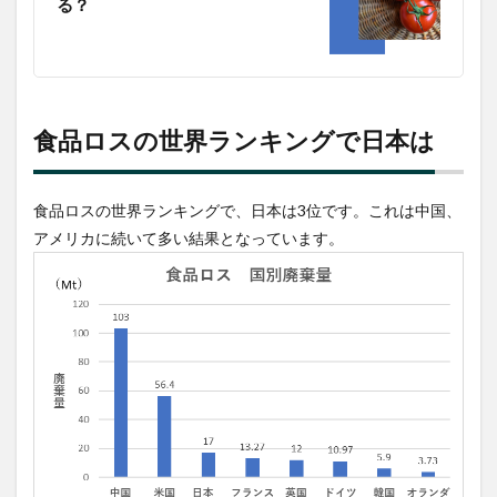
る？
日本
にお
ける
食品
ロス
の現
状
食品ロスの世界ランキングで日本は
3.1
日本
にお
食品ロスの世界ランキングで、日本は3位です。これは中国、
ける
アメリカに続いて多い結果となっています。
食品
ロス
量
3.2
日本
で発
生し
てい
る食
品ロ
ス量
をグ