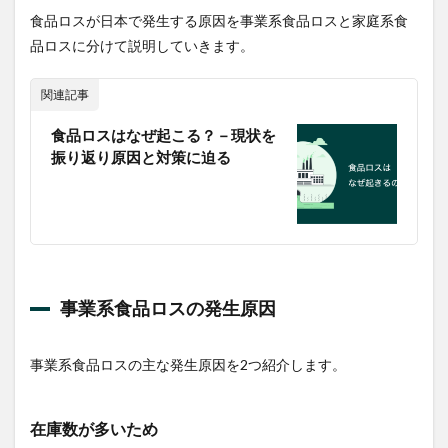
6.3
食品ロスが日本で発生する原因を事業系食品ロスと家庭系食
Otameshi
品ロスに分けて説明していきます。
6.4
WakeAi
関連記事
6.5
TABETE
食品ロスはなぜ起こる？－現状を
振り返り原因と対策に迫る
6.6
ロス
ゼロ
7
法整
備
7.1
事業系食品ロスの発生原因
食品
リサ
イク
事業系食品ロスの主な発生原因を2つ紹介します。
ル法
7.2
在庫数が多いため
食品
ロス