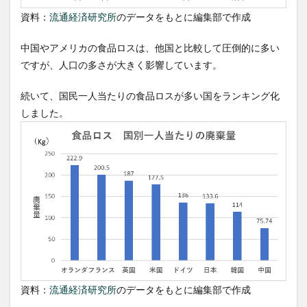
ラフ
で分
資料：
流通経済研究所
のデータをもとに編集部で作成
析
4
中国やアメリカの食品ロスは、他国と比較して圧倒的に多い
食品
ですが、人口の多さが大きく影響しています。
ロス
が日
続いて、国民一人当たりの食品ロスが多い国をランキング化
本で
発生
しました。
する
原因
4.1
事業
系食
品ロ
スの
発生
原因
4.1.1
在庫数
が多い
資料：
流通経済研究所
のデータをもとに編集部で作成
ため