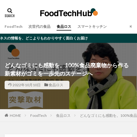
タグ
アレルギー
オーツミルク
ゲノム編集
FoodTech
次世代の食品
食品ロス
スマートキッチン
デメリット
ムカデ
メリット
大豆ミート
どこよりもわかりやすく面白くお届け
完全食
対策・原因
昆虫食
食品ロス
検索
どんなゴミにも感動を。100%食品廃棄物から作る
新素材がゴミを一歩先のステージへ
2022年10月10日
食品ロス
HOME
FoodTech
食品ロス
どんなゴミにも感動を。100%食