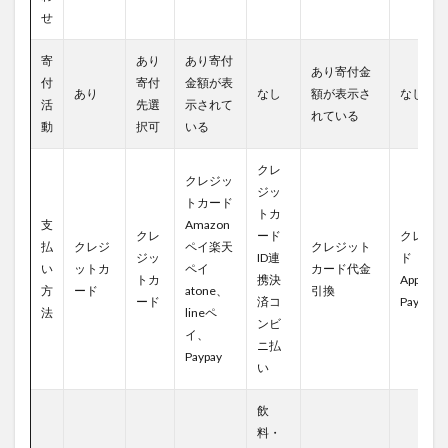
せ
寄
あり
あり寄付
あり寄付金
付
寄付
金額が表
あり
なし
額が表示さ
なし
活
先選
示されて
れている
動
択可
いる
クレ
クレジッ
ジッ
トカード
トカ
支
Amazon
クレ
ード
クレジッ
払
クレジ
ペイ楽天
クレジット
ジッ
ID連
ド
い
ットカ
ペイ
カード代金
トカ
携決
ApplePa
方
ード
atone、
引換
ード
済コ
Pay
法
lineペ
ンビ
イ、
ニ払
Paypay
い
飲
料・