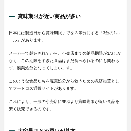
1.1
賞味
賞味期限が近い商品が多い
期限
が近
い商
日本には製造日から賞味期限までを３等分にする「3分の1ル
品が
ール」があります。
多い
1.2
メーカーで製造されてから、小売店までの納品期限が1/3しか
大容
なく、この期限をすぎた食品はまだ食べられるのにも関わら
量ま
とめ
ず、廃棄処分となってしまいます。
買い
が基
このような食品たちを廃棄処分から救うための救済措置とし
本
てフードロス通販サイトがあります。
1.3
パッ
これにより、一般の小売店に並ぶより賞味期限が近い食品を
ケー
ジに
安く販売できるのです。
破損
や汚
れが
ある
大容量まとめ買いが基本