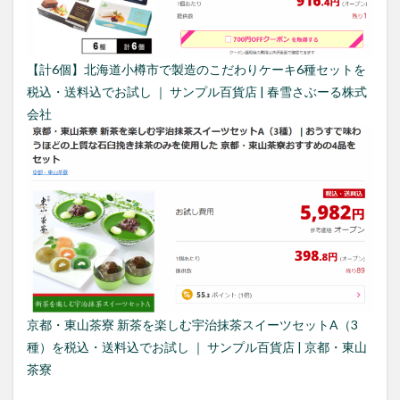
う前
に
4.1
【計6個】北海道小樽市で製造のこだわりケーキ6種セットを
そも
そも
税込・送料込でお試し ｜ サンプル百貨店 | 春雪さぶーる株式
フー
会社
ドロ
スと
は
4.2
品質
は大
丈
夫？
4.3
フー
ドロ
スと
京都・東山茶寮 新茶を楽しむ宇治抹茶スイーツセットA（3
SDGs
種）を税込・送料込でお試し ｜ サンプル百貨店 | 京都・東山
茶寮