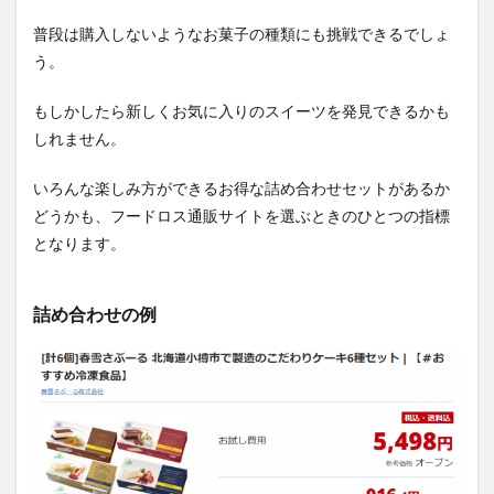
3.3
普段は購入しないようなお菓子の種類にも挑戦できるでしょ
otameshi
う。
3.4
サン
もしかしたら新しくお気に入りのスイーツを発見できるかも
プル
百貨
しれません。
店
3.5
いろんな楽しみ方ができるお得な詰め合わせセットがあるか
KURADASHI
どうかも、フードロス通販サイトを選ぶときのひとつの指標
となります。
3.6
Let（レ
ット）
詰め合わせの例
4
フー
ドロ
ス通
販サ
イト
でお
菓子
を買