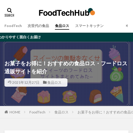
タグ
アレルギー
オーツミルク
ゲノム編集
FoodTech
次世代の食品
食品ロス
スマートキッチン
デメリット
ムカデ
メリット
大豆ミート
け
完全食
対策・原因
昆虫食
食品ロス
検索
お菓子をお得に！おすすめの食品ロス・フードロス
通販サイトを紹介
2021年12月27日
食品ロス
HOME
FoodTech
食品ロス
お菓子をお得に！おすすめの食品