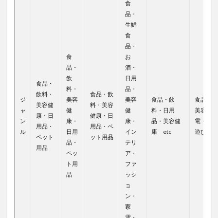
食
品・
生鮮
食
品・
食
お
品・
酒・
飲
日用
食品・
料・
品・
飲料・
食品・飲
ジ
美容
美容
食品・飲
食品・日
美容健
料・美容
ャ
健
健
料・日用
美容健康
康・日
健康・日
ン
康・
康・
品・美容健
電・アパ
用品・
用品・ペ
ル
日用
イン
康 etc
遊び・暮
ペット
ット用品
品・
テリ
用品
ペッ
ア・
ト用
ファ
品
ッシ
ョ
ン・
家
電・