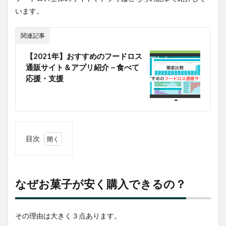
います。
関連記事
【2021年】おすすめのフードロス
通販サイト＆アプリ紹介－食べて
応援・支援
目次
1
なぜ
お菓
子が
なぜお菓子が安く購入できるの？
安く
購入
でき
その理由は大きく３点あります。
る
の？