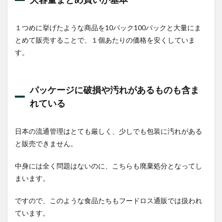
もの
も含
まれ
１つめに挙げたような商品を10パック100パックと大量にま
てい
とめて販売することで、１個あたりの価格を安くしていま
る
す。
2
通販
サイ
トを
パッケージに破損や汚れがあるものも含ま
選ぶ
れている
５つ
のポ
イン
ト
日本の流通管理はとても厳しく、少しでも包装に汚れがある
と販売できません。
2.1
商品
の割
中身には全く問題はないのに、こちらも廃棄処分となってし
引率
まいます。
はど
れぐ
ですので、このような食品たちもフードロス通販では扱われ
らい
か？
ています。