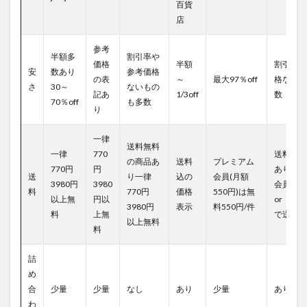
百貨
店
参考
半額多
割引率や
価格
半額
割引率や
安
数あり
参考価格
の表
～
最大97％off
格ないも
さ
30～
ないもの
記あ
1/3off
数
70％off
も多数
り
一律
送料無料
一律
770
送料無料
の商品あ
送料
プレミアム
770円
円
ありプレ
送
り一律
込の
会員(月額
3980円
3980
会員(29
料
770円
価格
550円)は無
以上無
円以
or 280
3980円
表示
料550円/件
料
上無
で送料実
以上無料
料
詰
め
合
少量
少量
なし
あり
少量
あり
わ