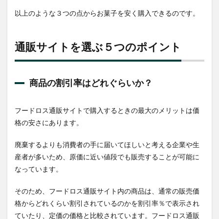
2.2
以上のような３つの点からお菓子を安く購入できるのです。
送料
は無
料？
通販サイトを選ぶ５つのポイント
2.3
お菓
子の
詰め
商品の割引率はどれぐらいか？
合わ
せや
セッ
ト購
フードロス通販サイトで購入するときの最大のメリットは価
入は
格の安さにあります。
でき
る
か？
廃棄するよりも消費者の手に届いてほしいと考える企業や生
産者が多いため、原価に近い値段でも販売することが可能に
2.3.1
なっています。
詰め合
わせの
例
そのため、フードロス通販サイト内の商品は、通常の販売価
2.4
格からどれくらい割引されているのかを割引率％で表示され
社会
ていたり、定価の価格と比較されています。フードロス通販