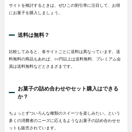
貢献
サイトを検討するときは、ぜひこの割引率に注目して、お得
でき
てい
にお菓子を購入しましょう。
る
か？
2.5
送料は無料？
支払
い方
法
比較してみると、各サイトごとに送料は異なっています。送
は？
料無料の商品もあれば、○○円以上は送料無料、プレミアム会
3
員は送料無料などとさまざまです。
おす
すめ
の通
販サ
お菓子の詰め合わせやセット購入はできる
イト
６選
か？
3.1
junijuni
ちょっとずついろんな種類のスイーツを楽しみたい。という
3.2
多くの消費者のニーズに応えるようなお菓子の詰め合わせセ
atara
ットも販売されています。