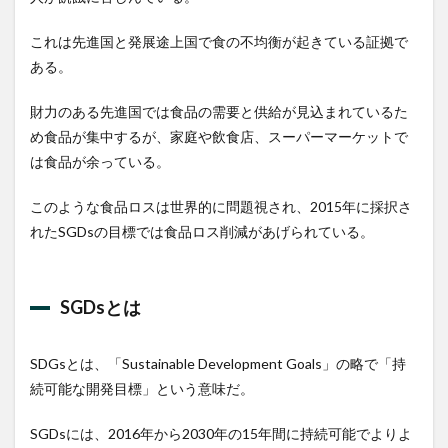
買う
6.2
これは先進国と発展途上国で食の不均衡が起きている証拠で
作る
ある。
6.3
保存
財力のある先進国では食品の需要と供給が見込まれているた
め食品が集中するが、家庭や飲食店、スーパーマーケットで
7
食品
は食品が余っている。
ロス
削減
このような食品ロスは世界的に問題視され、2015年に採択さ
サー
ビ
れたSGDsの目標では食品ロス削減があげられている。
ス
7.1
フー
SGDsとは
ドシ
ェア
リン
SDGsとは、「Sustainable Development Goals」の略で「持
グサ
続可能な開発目標」という意味だ。
ービ
ス
SGDsには、2016年から2030年の15年間に持続可能でよりよ
8