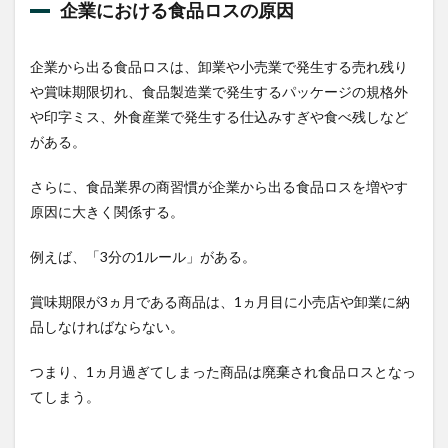
企業における食品ロスの原因
標
2.1
世界
企業から出る食品ロスは、卸業や小売業で発生する売れ残り
の食
や賞味期限切れ、食品製造業で発生するパッケージの規格外
品ロ
や印字ミス、外食産業で発生する仕込みすぎや食べ残しなど
ス量
がある。
2.2
SGDs
さらに、食品業界の商習慣が企業から出る食品ロスを増やす
とは
原因に大きく関係する。
3
日本
例えば、「3分の1ルール」がある。
の食
品ロ
スの
賞味期限が3ヵ月である商品は、1ヵ月目に小売店や卸業に納
現状
品しなければならない。
4
食品
つまり、1ヵ月過ぎてしまった商品は廃棄され食品ロスとなっ
ロス
てしまう。
がも
たら
す環