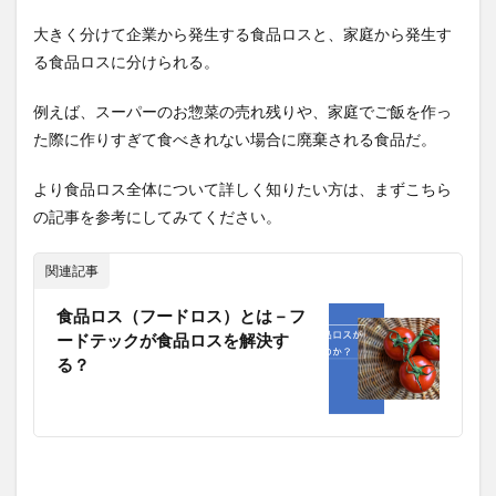
1.1
大きく分けて企業から発生する食品ロスと、家庭から発生す
企業
にお
る食品ロスに分けられる。
ける
食品
例えば、スーパーのお惣菜の売れ残りや、家庭でご飯を作っ
ロス
の原
た際に作りすぎて食べきれない場合に廃棄される食品だ。
因
より食品ロス全体について詳しく知りたい方は、まずこちら
1.2
家庭
の記事を参考にしてみてください。
にお
ける
関連記事
食品
ロス
の原
食品ロス（フードロス）とは－フ
因
ードテックが食品ロスを解決す
る？
2
世界
の食
品ロ
スに
おけ
る目