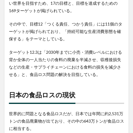
い世界を目指すため、17の目標と、目標を達成するための
まと
め
169ターゲットが掲げられている。
その中で、目標12「つくる責任、つかう責任」には11個のタ
ーゲットが掲げられており、「持続可能な生産消費形態を確
保する」をテーマとしている。
ターゲット12.3は「2030年までに小売・消費レベルにおける
背か全体の一人当たりの食料の廃棄を半減させ、収穫後損失
などの生産・サプライチェーンにおける食料の損失を減少さ
せる」と、食品ロス問題の解決を目指している。
日本の食品ロスの現状
世界的に問題となる食品ロスだが、日本では年間に約2,531万
トンの食品廃棄物が出ており、その中の643万トンが食品ロス
に相当する。