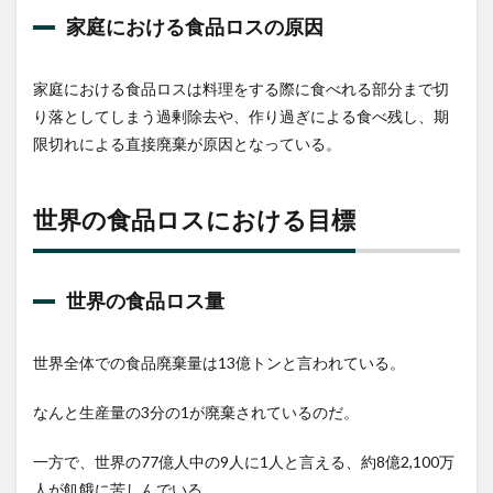
境問
家庭における食品ロスの原因
題
5
日本
家庭における食品ロスは料理をする際に食べれる部分まで切
の食
り落としてしまう過剰除去や、作り過ぎによる食べ残し、期
品ロ
ス削
限切れによる直接廃棄が原因となっている。
減の
ため
の法
世界の食品ロスにおける目標
律
6
わた
世界の食品ロス量
した
ち個
人が
でき
世界全体での食品廃棄量は13億トンと言われている。
る食
品ロ
なんと生産量の3分の1が廃棄されているのだ。
ス対
策
一方で、世界の77億人中の9人に1人と言える、約8億2,100万
6.1
人が飢餓に苦しんでいる。