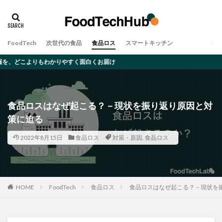
タグ
アレルギー
オーツミルク
ゲノム編集
FoodTech
次世代の食品
食品ロス
スマートキッチン
デメリット
ムカデ
メリット
大豆ミート
わかりやすく面白くお届け
完全食
対策・原因
昆虫食
食品ロス
検索
食品ロスはなぜ起こる？－現状を振り返り原因と対
策に迫る
2022年8月15日
食品ロス
対策・原因
,
食品ロス
HOME
FoodTech
食品ロス
食品ロスはなぜ起こる？－現状を