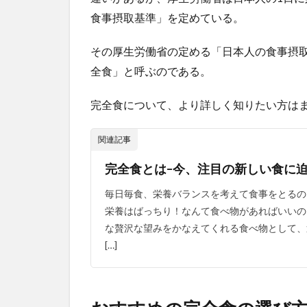
お
食事摂取基準」を定めている。
す
す
め
その厚生労働省の定める「日本人の食事摂
の
全食」と呼ぶのである。
完
全
完全食について、より詳しく知りたい方は
食
の
選
関連記事
び
方
完全食とは–今、注目の新しい食に迫
2.1
毎日毎食、栄養バランスを考えて食事をとるの
目的
栄養はばっちり！なんて食べ物があればいいの
別で
な贅沢な望みをかなえてくれる食べ物として、
選ぶ
[…]
2.1.1
ダイエ
ットと
しての