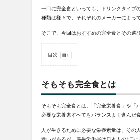
一口に完全食といっても、ドリンクタイプ
種類は様々で、それぞれのメーカーによっ
そこで、今回はおすすめの完全食とその選
目次
1
そ
も
そもそも完全食とは
そ
も
完
全
そもそも完全食とは、「完全栄養食」や「
食
必要な栄養素すべてをバランスよく含んだ
と
は
人が生きるために必要な栄養素量は、その
2
違いがあるが、厚生労働省は日本人の1日