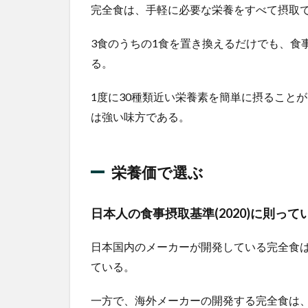
完全食は、手軽に必要な栄養をすべて摂取
COMP
3.1.2
3食のうちの1食を置き換えるだけでも、食
huel
る。
3.1.3
みらい
1度に30種類近い栄養素を簡単に摂ること
の完全
は強い味方である。
栄養食
ダイエ
ット
栄養価で選ぶ
3.2
食事
タイ
日本人の食事摂取基準(2020)に則って
プ
3.2.1
日本国内のメーカーが開発している完全食
BASE
ている。
BREAD
3.2.2
一方で、海外メーカーの開発する完全食は