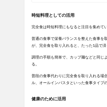
イプ
3
時短料理としての活用
お
す
完全食は時短料理にもなると注目を集めて
す
め
普通の食事で栄養バランスを整えた食事を
の
完
が、完全食を取り入れると、たった1品で済
全
食
調理の手順も簡単で、カップ麺などと同じ
を
紹
る。
介
普段の食事代わりに完全食を取り入れる場合に
3.1
ドリ
ル、オールインパスタといった食事タイプ
ンク
タイ
プ
健康のために活用
3.1.1