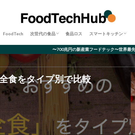
代替肉
昆虫食
完全食
店舗DX
検索
FoodTech
次世代の食品
食品ロス
スマートキッチン
代替肉
昆虫食
完全食
店舗DX
〜700兆円の新産業フードテック〜世界最先端のフードビジ
完全食をタイプ別で比較