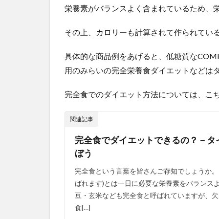
準
栄養素がバランスよく含まれているため、
(2020)
に則っ
その上、カロリーも計算されて作られてい
ている
か
具体的な商品例をあげると、低糖質なCOMPのLC
2.2.2
用のみらいの完全栄養食ダイエットなどは
タンパ
ク質の
量
完全食でのダイエット方法については、こ
2.3
関連記事
種類
で選
完全食でダイエットできるの？－タ
ぶ
ぼう
2.3.1
ドリン
完全食という言葉を皆さんご存知でしょうか。
クタイ
ばれます)とは一日に必要な栄養素をバランス
プ
豆・玄米なども完全食と呼ばれていますが、欠
2.3.2
食[…]
食事タ