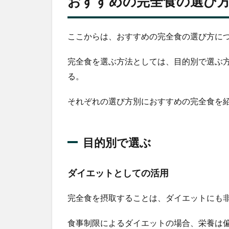
おすすめの完全食の選び
活用
2.1.2
時短料
ここからは、おすすめの完全食の選び方に
理とし
ての活
完全食を選ぶ方法としては、目的別で選ぶ
用
る。
2.1.3
健康の
それぞれの選び方別におすすめの完全食を
ために
活用
2.2
目的別で選ぶ
栄養
価で
選ぶ
ダイエットとしての活用
2.2.1
完全食を摂取することは、ダイエットにも
日本人
の食事
摂取基
食事制限によるダイエットの場合、栄養は