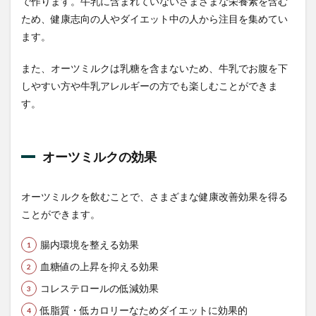
で作ります。牛乳に含まれていないさまざまな栄養素を含む
ため、健康志向の人やダイエット中の人から注目を集めてい
1.3.1
豊富な
ます。
食物繊
維
また、オーツミルクは乳糖を含まないため、牛乳でお腹を下
1.3.2
しやすい方や牛乳アレルギーの方でも楽しむことができま
βｰグル
す。
カン
1.3.3
ビタミ
オーツミルクの効果
ン
1.4
オー
オーツミルクを飲むことで、さまざまな健康改善効果を得る
ツミ
ことができます。
ルク
の炭
腸内環境を整える効果
水化
物・
血糖値の上昇を抑える効果
カロ
リー
コレステロールの低減効果
1.5
低脂質・低カロリーなためダイエットに効果的