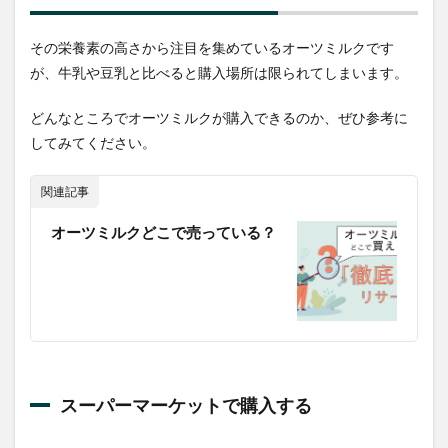
ミル
クほ
んの
その栄養素の高さから注目を集めているオーツミルクです
り甘
が、牛乳や豆乳と比べると購入場所は限られてしまいます。
い“
4.2
どんなところでオーツミルクが購入できるのか、ぜひ参考に
MINOR
してみてください。
FIGURES
の”オー
ガニッ
関連記事
ク・オー
ツミル
オーツミルクどこで売っている？
ク”
4.3
コ
カ・コーラ
の
“GO:GOOD
テイスティ
オーツミル
ク”
スーパーマーケットで購入する
4.4
マル