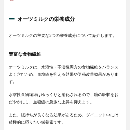
オー
ツミ
ルク
はど
オーツミルクの栄養成分
んな
味が
す
オーツミルクの主要な3つの栄養成分について紹介します。
る？
2
豊富な食物繊維
オー
ツミ
ルク
オーツミルクは、水溶性・不溶性両方の食物繊維をバランス
の購
よく含むため、血糖値を抑える効果や便秘改善効果がありま
入方
法
す。
2.1
水溶性食物繊維はゆっくりと消化されるので、糖の吸収をお
スー
パー
だやかにし、血糖値の急激な上昇を抑えます。
マー
ケッ
また、腹持ちが良くなる効果があるため、ダイエット中には
トで
購入
積極的に摂りたい栄養素です。
する