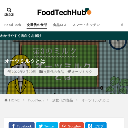
タグ
アレルギー
オーツミルク
ゲノム編集
FoodTech
次世代の食品
食品ロス
スマートキッチン
デメリット
ムカデ
メリット
大豆ミート
届け
完全食
対策・原因
昆虫食
食品ロス
検索
オーツミルクとは
2022年2月20日
次世代の食品
オーツミルク
HOME
FoodTech
次世代の食品
オーツミルクとは