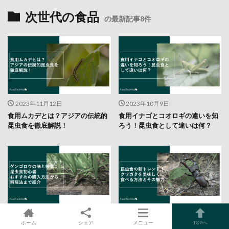
次世代の食品
の最新記事8件
2023年11月12日
2023年10月9日
食用ムカデとは？アジアの伝統的
食用イナゴとコオロギの違いを知
昆虫食を徹底解説！
ろう！昆虫食として違いは何？
2023年10月9日
2023年10月9日
ホーム
シェア
メニュー
TOPへ
ゲンゴロウの味と栄養：昆虫食初
昆虫食の新トレンド！クワガタを