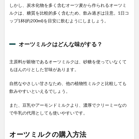
ク・
しかし、炭水化物を多く含むオーツ麦から作られるオーツミ
ラテ
ルクは、糖質を比較的多く含むため、飲み過ぎは注意。1日コ
3.2
ップ1杯(約200ml)を目安に飲むようにしましょう。
オー
トミ
ール
オーツミルクはどんな味がする？
3.3
パン
ケー
主原料が穀物であるオーツミルクは、砂糖を使っていなくて
キ
もほんのりとした甘味があります。
4
おす
自然なやさしい甘さなため、他の植物性ミルクと比較しても
すめ
飲みやすいといえるでしょう。
オー
ツミ
ルク
また、豆乳やアーモンドミルクより、濃厚でクリーミーなの
で牛乳の代用としても使いやすいです。
4.1
アル
プロ
の”オ
オーツミルクの購入方法
ーツ