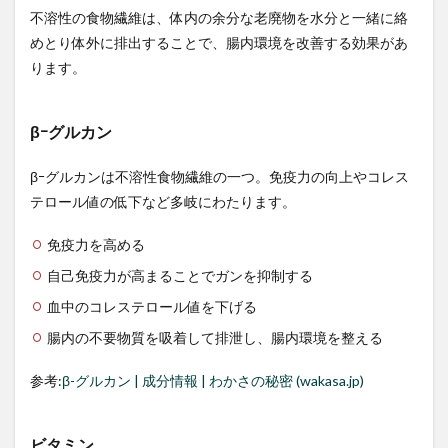
不溶性の食物繊維は、体内の余分な老廃物を水分と一緒に絡
2.2
コス
めとり体外に排出することで、腸内環境を改善する効果があ
トコ
ります。
で購
入す
る
βｰグルカン
2.3
カル
βｰグルカンは不溶性食物繊維の一つ。免疫力の向上やコレス
ディ
で購
テロール値の低下など多岐にわたります。
入す
る
免疫力を高める
2.4
自己免疫力が高まることでガンを抑制する
コン
ビニ
血中のコレステロール値を下げる
エン
腸内の不要物質を吸着して排泄し、腸内環境を整える
スス
トア
で購
参考:
β-グルカン | 成分情報 | わかさの秘密 (wakasa.jp)
入す
る
ビタミン
2.5