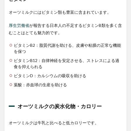
スタ
ーバ
オーツミルクにはビタミン類も豊富に含まれています。
ック
スで
厚生労働省
が報告する日本人の不足するビタミンB類を多く含
オー
ツミ
むことはとても魅力的です。
ルク
を購
ビタミンB2：脂質代謝を助ける、皮膚や粘膜の正常な機能
入す
を保つ
る
ビタミンB12：自律神経を安定させる、ストレスによる過
3
食を抑えられる
オー
ツミ
ビタミンD：カルシウムの吸収を助ける
ルク
のレ
葉酸：赤血球の生産を助ける
シ
ピ・
作り
方
オーツミルクの炭水化物・カロリー
3.1
オー
オーツミルクは牛乳と比べると低カロリーです。
ツミ
ル