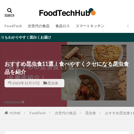
タグ
アレルギー
オーツミルク
ゲノム編集
FoodTech
次世代の食品
食品ロス
スマートキッチン
デメリット
ムカデ
メリット
大豆ミート
面白くお届け
完全食
対策・原因
昆虫食
食品ロス
検索
おすすめ昆虫食11選！食べやすくクセになる昆虫食
品を紹介
2022年12月17日
昆虫食
HOME
FoodTech
次世代の食品
昆虫食
おすすめ昆虫食1