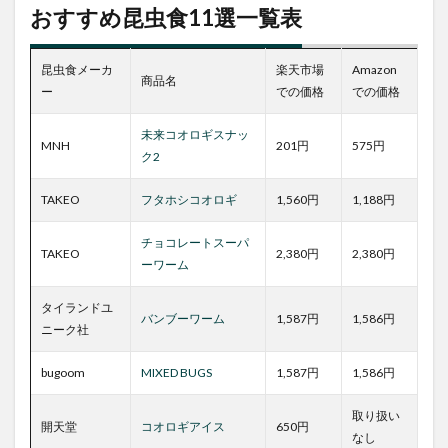
昆虫
おすすめ昆虫食11選一覧表
食
11
選一
昆虫食メーカ
楽天市場
Amazon
覧表
商品名
ー
での価格
での価格
2
昆虫
未来コオロギスナッ
MNH
201円
575円
食の
ク2
タイ
プ
TAKEO
フタホシコオロギ
1,560円
1,188円
2.1
スナ
チョコレートスーパ
TAKEO
2,380円
2,380円
ック
ーワーム
タイ
プ
タイランドユ
バンブーワーム
1,587円
1,586円
2.2
ニーク社
デザ
ート
bugoom
MIXED BUGS
1,587円
1,586円
タイ
プ
取り扱い
開天堂
コオロギアイス
650円
2.3
なし