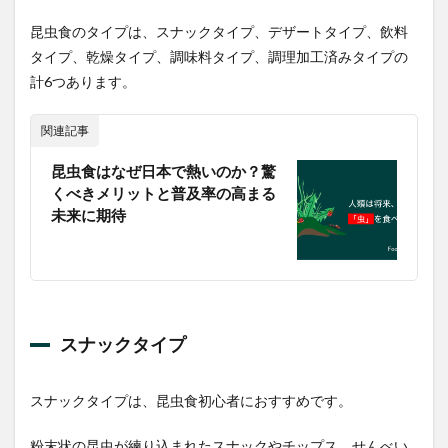
3.1
昆虫食のタイプは、スナックタイプ、デザートタイプ、飲料
MNH
タイプ、乾燥タイプ、調味料タイプ、調理加工済みタイプの
未来コ
計6つあります。
オロギ
スナッ
ク2
関連記事
3.2
昆虫食はなぜ日本で熱いのか？驚
TAKEO
フタホシ
くべきメリットと普及率の高まる
コオロギ
未来に期待
3.3
TAKEO
チョコレ
ートスー
パーワー
ム
スナックタイプ
3.4
タイ
スナックタイプは、昆虫食初心者におすすめです。
ラン
ドユ
ニー
粉末状の昆虫が練り込まれたスナックやチップス、せんべい