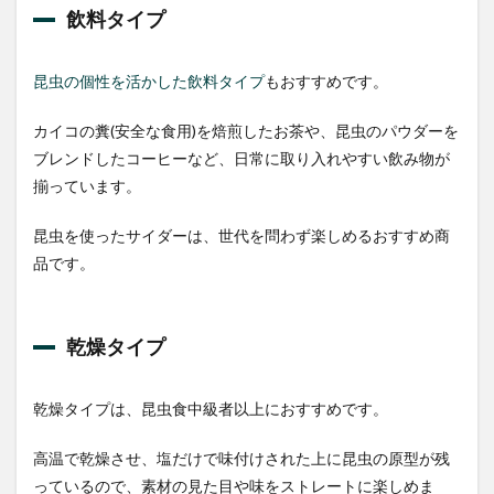
ンチ
飲料タイプ
ュラ
3.8
昆虫の個性を活かした飲料タイプ
もおすすめです。
JRユ
ニー
クフ
カイコの糞(安全な食用)を焙煎したお茶や、昆虫のパウダーを
ーズ
ブレンドしたコーヒーなど、日常に取り入れやすい飲み物が
サソ
リ ホ
揃っています。
ワイ
トチ
昆虫を使ったサイダーは、世代を問わず楽しめるおすすめ商
ョコ
ブラ
品です。
ック
チョ
コ
乾燥タイプ
3.9
TAKEO
タガメ
乾燥タイプは、昆虫食中級者以上におすすめです。
サイダ
ー
高温で乾燥させ、塩だけで味付けされた上に昆虫の原型が残
3.10
っているので、素材の見た目や味をストレートに楽しめま