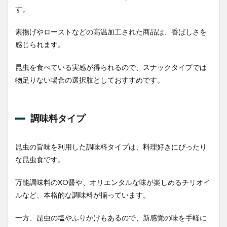
TAKEO
す。
昆虫食
粉末コ
オロギ
素揚げやローストなどの高温加工された商品は、香ばしさを
3.11
感じられます。
原田商
店 花九
昆虫を食べている実感が得られるので、スナックタイプでは
曜印 蜂
物足りない場合の選択肢としておすすめです。
の子花
九曜煮
4
調味料タイプ
昆虫
食専
門店
から
昆虫の旨味を利用した調味料タイプは、料理好きにぴったり
の購
な昆虫食です。
入も
おす
すめ
万能調味料のXO醤や、オリエンタルな味が楽しめるチリオイ
ルなど、本格的な調味料が揃っています。
4.1
TAKEO
一方、昆虫の塩やふりかけもあるので、新感覚の味を手軽に
4.2