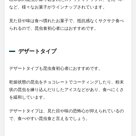
ク
など、様々なお菓子がラインナップされています。
社
バン
ブー
見た目や味は食べ慣れたお菓子で、抵抗感なくサクサク食べ
ワー
られるので、昆虫食初心者にはおすすめです。
ム
3.5
bugoom
デザートタイプ
MIXED
BUGS
3.6
デザートタイプも昆虫食初心者におすすめです。
開天
堂 コ
乾燥状態の昆虫をチョコレートでコーティングしたり、粉末
オロ
ギア
状の昆虫を練り込んだりしたアイスなどがあり、食べにくさ
イス
を緩和しています。
3.7
JRユ
デザートタイプは、見た目や味の恐怖心が抑えられているの
ニー
で、食べやすい昆虫食と言えるでしょう。
クフ
ーズ
タラ