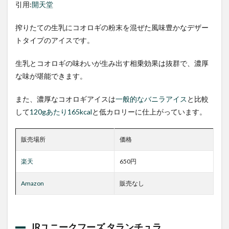
引用:
開天堂
搾りたての生乳にコオロギの粉末を混ぜた風味豊かなデザー
トタイプのアイスです。
生乳とコオロギの味わいが生み出す相乗効果は抜群で、濃厚
な味が堪能できます。
また、濃厚なコオロギアイスは
一般的なバニラアイス
と比較
して
120gあたり165kcal
と低カロリーに仕上がっています。
販売場所
価格
楽天
650円
Amazon
販売なし
JRユニークフーズ タランチュラ