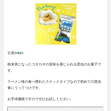
食用
昆虫
の種
類
7.1
バッ
タ目
7.2
カメ
ムシ
引用:
MNH
目
7.3
粉末状になったコオロギの旨味を感じられる昆虫のお菓子で
クモ
す。
目
7.4
ラーメン味の食べ慣れたスナックタイプなので初めての昆虫
サソ
食にうってつけです。
リ
目
お手頃価格ですのでぜひお試しください。
7.5
幼虫