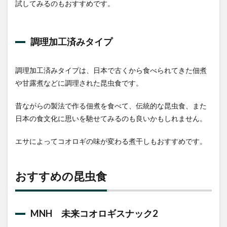
試してみるのもおすすめです。
bugoom
4.3
バグ
調理加工済みタイプ
ズフ
ァー
ム
調理加工済みタイプは、日本で古くから食べられてきた佃煮
5
や甘露煮などに調理された昆虫食です。
昆虫
食は
アレ
昔ながらの製法で作る佃煮を食べて、伝統的な昆虫食、また
ルギ
日本の食文化に思いを馳せてみるのも良いかもしれません。
ーに
注意
エサによってコオロギの味が変わる煮干しもおすすめです。
6
食用
昆虫
おすすめの昆虫食
の栄
養
7
MNH 未来コオロギスナック2
おい
しい