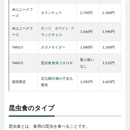
飲料
タイ
JRユニークフ
プ
タランチュラ
2,700円
2,180円
ーズ
2.4
乾燥
JRユニークフ
サソリ ホワイト･ブ
タイ
1,566円
1,940円
ーズ
ラックチョコ
プ
2.5
TAKEO
タガメサイダー
1,680円
1,100円
調味
料タ
取り扱い
イプ
TAKEO
昆虫食 粉末コオロギ
1,512円
なし
2.6
調理
花九曜印 蜂の子花九
原田商店
1,285円
1,620円
加工
曜煮
済み
タイ
プ
昆虫食のタイプ
3
おす
すめ
の昆
昆虫食とは、食用の昆虫を食べることです。
虫食