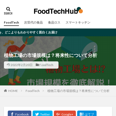
タグ
アレルギー
オーツミルク
ゲノム編集
FoodTech
次世代の食品
食品ロス
スマートキッチン
デメリット
ムカデ
メリット
大豆ミート
やすく面白くお届け
完全食
対策・原因
昆虫食
食品ロス
検索
植物工場の市場規模は？将来性について分析
2022年2月20日
FoodTech
HOME
FoodTech
植物工場の市場規模は？将来性について分析