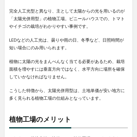
市場
規模
完全人工光型と異なり、主として太陽からの光を用いるのが
推移
「太陽光併用型」の植物工場。ビニールハウスでの、トマト
3.2
やイチゴの栽培がわかりやすい事例です。
自動
化シ
LEDなどの人工光は、曇りや雨の日、冬季など、日照時間が
ステ
短い場合にのみ用いられます。
ムの
普及
植物に太陽の光をまんべんなく当てる必要があるため、栽培
4
面積を増やすには垂直方向ではなく、水平方向に場所を確保
おわ
りに
していかなければなりません。
こうした特徴から、太陽光併用型は、土地単価が安い地方に
多く見られる植物工場の仕組みとなっています。
植物工場のメリット