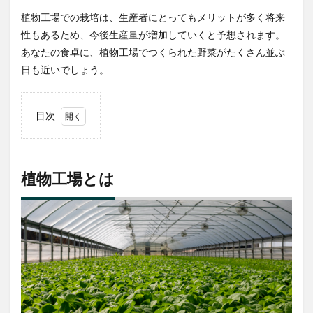
植物工場での栽培は、生産者にとってもメリットが多く将来
性もあるため、今後生産量が増加していくと予想されます。
あなたの食卓に、植物工場でつくられた野菜がたくさん並ぶ
日も近いでしょう。
目次
1
植物
工場
とは
植物工場とは
1.1
完全
人工
光型
1.2
太陽
光併
用型