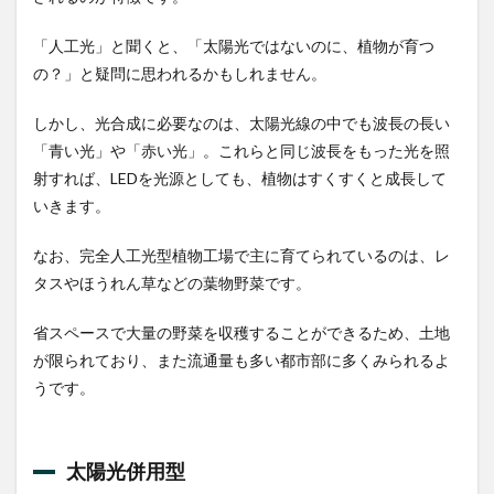
しな
くて
よい
「人工光」と聞くと、「太陽光ではないのに、植物が育つ
の？」と疑問に思われるかもしれません。
2.6
食品
がも
しかし、光合成に必要なのは、太陽光線の中でも波長の長い
つ栄
「青い光」や「赤い光」。これらと同じ波長をもった光を照
養
射すれば、LEDを光源としても、植物はすくすくと成長して
素・
機能
いきます。
性を
増加
なお、完全人工光型植物工場で主に育てられているのは、レ
させ
るこ
タスやほうれん草などの葉物野菜です。
とが
でき
省スペースで大量の野菜を収穫することができるため、土地
る
が限られており、また流通量も多い都市部に多くみられるよ
3
うです。
植物
工場
の将
来性
太陽光併用型
3.1