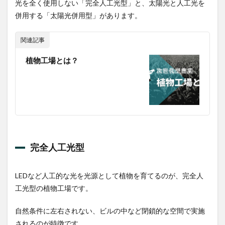
光を全く使用しない「完全人工光型」と、太陽光と人工光を
きる
併用する「太陽光併用型」があります。
2.3
収穫
量が
関連記事
多い
植物工場とは？
2.4
土壌
がな
い場
所で
も育
てる
こと
がで
完全人工光型
きる
2.5
土や
LEDなど人工的な光を光源として植物を育てるのが、完全人
虫に
工光型の植物工場です。
よる
悪影
響を
自然条件に左右されない、ビルの中など閉鎖的な空間で実施
考慮
されるのが特徴です。