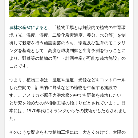
2
植物
工場
のメ
リッ
農林水産省によると
、「植物工場とは施設内で植物の生育環
ト
境（光、温度、湿度、二酸化炭素濃度、養分、水分等）を制
2.1
御して栽培を行う施設園芸のうち、環境及び生育のモニタリ
季節
ングを基礎として、高度な環境制御と生育予測を行うことに
を問
わず
より、野菜等の植物の周年・計画生産が可能な栽培施設」の
収穫
ことです。
でき
る
つまり、植物工場は、温度や湿度、光源などをコントロール
2.2
した空間で、計画的に野菜などの植物を生産する施設で
工場
す。。アメリカが原子力潜水艦の中でも野菜を栽培したい、
あた
りの
と研究を始めたのが植物工場の始まりだとされています。日
人件
本には、1970年代にオランダからその技術がもたらされまし
費を
削減
た。
する
こと
そのような歴史をもつ植物工場には、大きく分けて、太陽の
がで