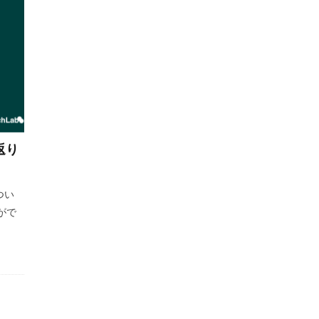
返り
つい
がで