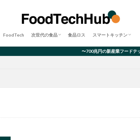
代替肉
昆虫食
完全食
店舗DX
検索
FoodTech
次世代の食品
食品ロス
スマートキッチン
代替肉
昆虫食
完全食
店舗DX
〜700兆円の新産業フードテック〜