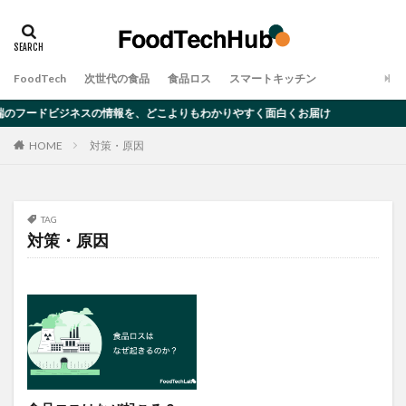
タグ
アレルギー
オーツミルク
ゲノム編集
FoodTech
次世代の食品
食品ロス
スマートキッチン
デメリット
ムカデ
メリット
大豆ミート
のフードビジネスの情報を、どこよりもわかりやすく面白くお届け
完全食
対策・原因
昆虫食
食品ロス
HOME
対策・原因
検索
TAG
対策・原因