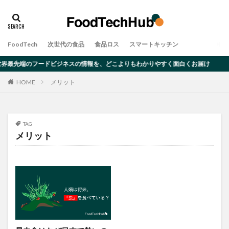
タグ
アレルギー
オーツミルク
ゲノム編集
FoodTech
次世代の食品
食品ロス
スマートキッチン
デメリット
ムカデ
メリット
大豆ミート
界最先端のフードビジネスの情報を、どこよりもわかりやすく面白くお届け
完全食
対策・原因
昆虫食
食品ロス
HOME
メリット
検索
TAG
メリット