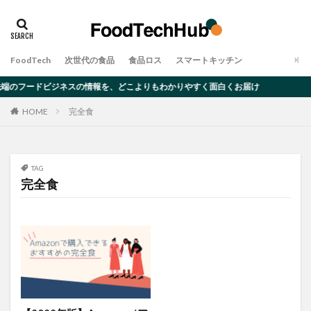
タグ
アレルギー
オーツミルク
ゲノム編集
FoodTech
次世代の食品
食品ロス
スマートキッチン
デメリット
ムカデ
メリット
大豆ミート
端のフードビジネスの情報を、どこよりもわかりやすく面白くお届け
完全食
対策・原因
昆虫食
食品ロス
HOME
完全食
検索
TAG
完全食